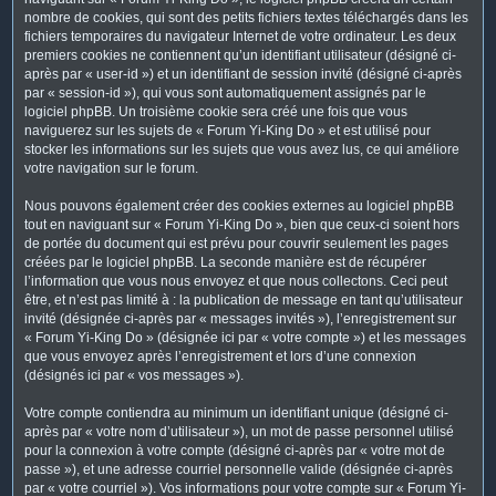
nombre de cookies, qui sont des petits fichiers textes téléchargés dans les
fichiers temporaires du navigateur Internet de votre ordinateur. Les deux
premiers cookies ne contiennent qu’un identifiant utilisateur (désigné ci-
après par « user-id ») et un identifiant de session invité (désigné ci-après
par « session-id »), qui vous sont automatiquement assignés par le
logiciel phpBB. Un troisième cookie sera créé une fois que vous
naviguerez sur les sujets de « Forum Yi-King Do » et est utilisé pour
stocker les informations sur les sujets que vous avez lus, ce qui améliore
votre navigation sur le forum.
Nous pouvons également créer des cookies externes au logiciel phpBB
tout en naviguant sur « Forum Yi-King Do », bien que ceux-ci soient hors
de portée du document qui est prévu pour couvrir seulement les pages
créées par le logiciel phpBB. La seconde manière est de récupérer
l’information que vous nous envoyez et que nous collectons. Ceci peut
être, et n’est pas limité à : la publication de message en tant qu’utilisateur
invité (désignée ci-après par « messages invités »), l’enregistrement sur
« Forum Yi-King Do » (désignée ici par « votre compte ») et les messages
que vous envoyez après l’enregistrement et lors d’une connexion
(désignés ici par « vos messages »).
Votre compte contiendra au minimum un identifiant unique (désigné ci-
après par « votre nom d’utilisateur »), un mot de passe personnel utilisé
pour la connexion à votre compte (désigné ci-après par « votre mot de
passe »), et une adresse courriel personnelle valide (désignée ci-après
par « votre courriel »). Vos informations pour votre compte sur « Forum Yi-