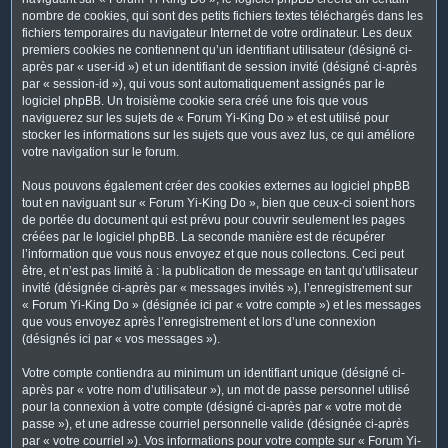
nombre de cookies, qui sont des petits fichiers textes téléchargés dans les
fichiers temporaires du navigateur Internet de votre ordinateur. Les deux
premiers cookies ne contiennent qu’un identifiant utilisateur (désigné ci-
après par « user-id ») et un identifiant de session invité (désigné ci-après
par « session-id »), qui vous sont automatiquement assignés par le
logiciel phpBB. Un troisième cookie sera créé une fois que vous
naviguerez sur les sujets de « Forum Yi-King Do » et est utilisé pour
stocker les informations sur les sujets que vous avez lus, ce qui améliore
votre navigation sur le forum.
Nous pouvons également créer des cookies externes au logiciel phpBB
tout en naviguant sur « Forum Yi-King Do », bien que ceux-ci soient hors
de portée du document qui est prévu pour couvrir seulement les pages
créées par le logiciel phpBB. La seconde manière est de récupérer
l’information que vous nous envoyez et que nous collectons. Ceci peut
être, et n’est pas limité à : la publication de message en tant qu’utilisateur
invité (désignée ci-après par « messages invités »), l’enregistrement sur
« Forum Yi-King Do » (désignée ici par « votre compte ») et les messages
que vous envoyez après l’enregistrement et lors d’une connexion
(désignés ici par « vos messages »).
Votre compte contiendra au minimum un identifiant unique (désigné ci-
après par « votre nom d’utilisateur »), un mot de passe personnel utilisé
pour la connexion à votre compte (désigné ci-après par « votre mot de
passe »), et une adresse courriel personnelle valide (désignée ci-après
par « votre courriel »). Vos informations pour votre compte sur « Forum Yi-