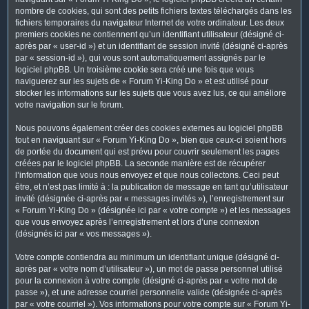
nombre de cookies, qui sont des petits fichiers textes téléchargés dans les
fichiers temporaires du navigateur Internet de votre ordinateur. Les deux
premiers cookies ne contiennent qu’un identifiant utilisateur (désigné ci-
après par « user-id ») et un identifiant de session invité (désigné ci-après
par « session-id »), qui vous sont automatiquement assignés par le
logiciel phpBB. Un troisième cookie sera créé une fois que vous
naviguerez sur les sujets de « Forum Yi-King Do » et est utilisé pour
stocker les informations sur les sujets que vous avez lus, ce qui améliore
votre navigation sur le forum.
Nous pouvons également créer des cookies externes au logiciel phpBB
tout en naviguant sur « Forum Yi-King Do », bien que ceux-ci soient hors
de portée du document qui est prévu pour couvrir seulement les pages
créées par le logiciel phpBB. La seconde manière est de récupérer
l’information que vous nous envoyez et que nous collectons. Ceci peut
être, et n’est pas limité à : la publication de message en tant qu’utilisateur
invité (désignée ci-après par « messages invités »), l’enregistrement sur
« Forum Yi-King Do » (désignée ici par « votre compte ») et les messages
que vous envoyez après l’enregistrement et lors d’une connexion
(désignés ici par « vos messages »).
Votre compte contiendra au minimum un identifiant unique (désigné ci-
après par « votre nom d’utilisateur »), un mot de passe personnel utilisé
pour la connexion à votre compte (désigné ci-après par « votre mot de
passe »), et une adresse courriel personnelle valide (désignée ci-après
par « votre courriel »). Vos informations pour votre compte sur « Forum Yi-