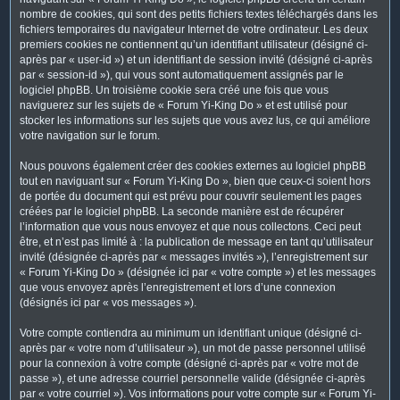
nombre de cookies, qui sont des petits fichiers textes téléchargés dans les
fichiers temporaires du navigateur Internet de votre ordinateur. Les deux
premiers cookies ne contiennent qu’un identifiant utilisateur (désigné ci-
après par « user-id ») et un identifiant de session invité (désigné ci-après
par « session-id »), qui vous sont automatiquement assignés par le
logiciel phpBB. Un troisième cookie sera créé une fois que vous
naviguerez sur les sujets de « Forum Yi-King Do » et est utilisé pour
stocker les informations sur les sujets que vous avez lus, ce qui améliore
votre navigation sur le forum.
Nous pouvons également créer des cookies externes au logiciel phpBB
tout en naviguant sur « Forum Yi-King Do », bien que ceux-ci soient hors
de portée du document qui est prévu pour couvrir seulement les pages
créées par le logiciel phpBB. La seconde manière est de récupérer
l’information que vous nous envoyez et que nous collectons. Ceci peut
être, et n’est pas limité à : la publication de message en tant qu’utilisateur
invité (désignée ci-après par « messages invités »), l’enregistrement sur
« Forum Yi-King Do » (désignée ici par « votre compte ») et les messages
que vous envoyez après l’enregistrement et lors d’une connexion
(désignés ici par « vos messages »).
Votre compte contiendra au minimum un identifiant unique (désigné ci-
après par « votre nom d’utilisateur »), un mot de passe personnel utilisé
pour la connexion à votre compte (désigné ci-après par « votre mot de
passe »), et une adresse courriel personnelle valide (désignée ci-après
par « votre courriel »). Vos informations pour votre compte sur « Forum Yi-