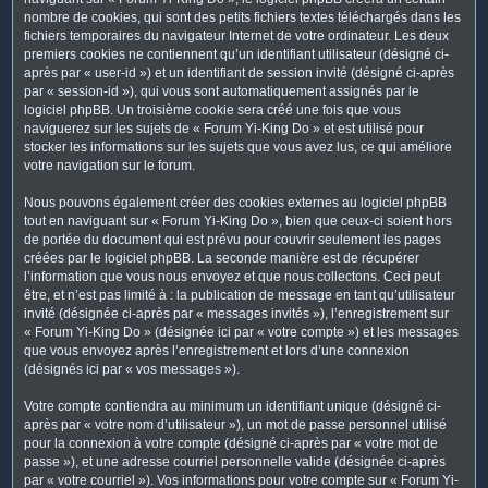
nombre de cookies, qui sont des petits fichiers textes téléchargés dans les
fichiers temporaires du navigateur Internet de votre ordinateur. Les deux
premiers cookies ne contiennent qu’un identifiant utilisateur (désigné ci-
après par « user-id ») et un identifiant de session invité (désigné ci-après
par « session-id »), qui vous sont automatiquement assignés par le
logiciel phpBB. Un troisième cookie sera créé une fois que vous
naviguerez sur les sujets de « Forum Yi-King Do » et est utilisé pour
stocker les informations sur les sujets que vous avez lus, ce qui améliore
votre navigation sur le forum.
Nous pouvons également créer des cookies externes au logiciel phpBB
tout en naviguant sur « Forum Yi-King Do », bien que ceux-ci soient hors
de portée du document qui est prévu pour couvrir seulement les pages
créées par le logiciel phpBB. La seconde manière est de récupérer
l’information que vous nous envoyez et que nous collectons. Ceci peut
être, et n’est pas limité à : la publication de message en tant qu’utilisateur
invité (désignée ci-après par « messages invités »), l’enregistrement sur
« Forum Yi-King Do » (désignée ici par « votre compte ») et les messages
que vous envoyez après l’enregistrement et lors d’une connexion
(désignés ici par « vos messages »).
Votre compte contiendra au minimum un identifiant unique (désigné ci-
après par « votre nom d’utilisateur »), un mot de passe personnel utilisé
pour la connexion à votre compte (désigné ci-après par « votre mot de
passe »), et une adresse courriel personnelle valide (désignée ci-après
par « votre courriel »). Vos informations pour votre compte sur « Forum Yi-