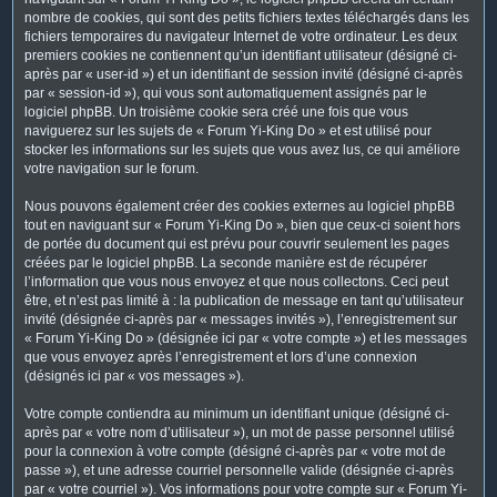
nombre de cookies, qui sont des petits fichiers textes téléchargés dans les
fichiers temporaires du navigateur Internet de votre ordinateur. Les deux
premiers cookies ne contiennent qu’un identifiant utilisateur (désigné ci-
après par « user-id ») et un identifiant de session invité (désigné ci-après
par « session-id »), qui vous sont automatiquement assignés par le
logiciel phpBB. Un troisième cookie sera créé une fois que vous
naviguerez sur les sujets de « Forum Yi-King Do » et est utilisé pour
stocker les informations sur les sujets que vous avez lus, ce qui améliore
votre navigation sur le forum.
Nous pouvons également créer des cookies externes au logiciel phpBB
tout en naviguant sur « Forum Yi-King Do », bien que ceux-ci soient hors
de portée du document qui est prévu pour couvrir seulement les pages
créées par le logiciel phpBB. La seconde manière est de récupérer
l’information que vous nous envoyez et que nous collectons. Ceci peut
être, et n’est pas limité à : la publication de message en tant qu’utilisateur
invité (désignée ci-après par « messages invités »), l’enregistrement sur
« Forum Yi-King Do » (désignée ici par « votre compte ») et les messages
que vous envoyez après l’enregistrement et lors d’une connexion
(désignés ici par « vos messages »).
Votre compte contiendra au minimum un identifiant unique (désigné ci-
après par « votre nom d’utilisateur »), un mot de passe personnel utilisé
pour la connexion à votre compte (désigné ci-après par « votre mot de
passe »), et une adresse courriel personnelle valide (désignée ci-après
par « votre courriel »). Vos informations pour votre compte sur « Forum Yi-