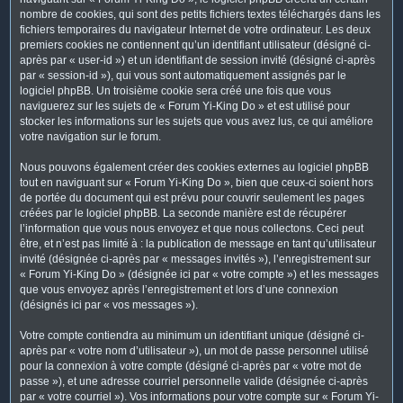
nombre de cookies, qui sont des petits fichiers textes téléchargés dans les
fichiers temporaires du navigateur Internet de votre ordinateur. Les deux
premiers cookies ne contiennent qu’un identifiant utilisateur (désigné ci-
après par « user-id ») et un identifiant de session invité (désigné ci-après
par « session-id »), qui vous sont automatiquement assignés par le
logiciel phpBB. Un troisième cookie sera créé une fois que vous
naviguerez sur les sujets de « Forum Yi-King Do » et est utilisé pour
stocker les informations sur les sujets que vous avez lus, ce qui améliore
votre navigation sur le forum.
Nous pouvons également créer des cookies externes au logiciel phpBB
tout en naviguant sur « Forum Yi-King Do », bien que ceux-ci soient hors
de portée du document qui est prévu pour couvrir seulement les pages
créées par le logiciel phpBB. La seconde manière est de récupérer
l’information que vous nous envoyez et que nous collectons. Ceci peut
être, et n’est pas limité à : la publication de message en tant qu’utilisateur
invité (désignée ci-après par « messages invités »), l’enregistrement sur
« Forum Yi-King Do » (désignée ici par « votre compte ») et les messages
que vous envoyez après l’enregistrement et lors d’une connexion
(désignés ici par « vos messages »).
Votre compte contiendra au minimum un identifiant unique (désigné ci-
après par « votre nom d’utilisateur »), un mot de passe personnel utilisé
pour la connexion à votre compte (désigné ci-après par « votre mot de
passe »), et une adresse courriel personnelle valide (désignée ci-après
par « votre courriel »). Vos informations pour votre compte sur « Forum Yi-