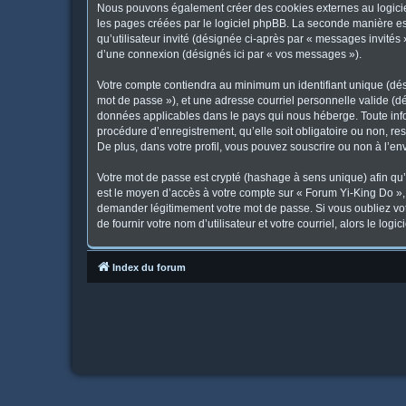
Nous pouvons également créer des cookies externes au logicie
les pages créées par le logiciel phpBB. La seconde manière est 
qu’utilisateur invité (désignée ci-après par « messages invités
d’une connexion (désignés ici par « vos messages »).
Votre compte contiendra au minimum un identifiant unique (dési
mot de passe »), et une adresse courriel personnelle valide (dé
données applicables dans le pays qui nous héberge. Toute infor
procédure d’enregistrement, qu’elle soit obligatoire ou non, re
De plus, dans votre profil, vous pouvez souscrire ou non à l’en
Votre mot de passe est crypté (hashage à sens unique) afin qu’i
est le moyen d’accès à votre compte sur « Forum Yi-King Do »
demander légitimement votre mot de passe. Si vous oubliez vot
de fournir votre nom d’utilisateur et votre courriel, alors le 
Index du forum