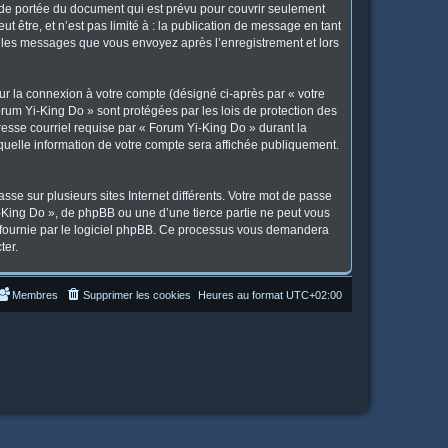
 de portée du document qui est prévu pour couvrir seulement
 être, et n’est pas limité à : la publication de message en tant
et les messages que vous envoyez après l’enregistrement et lors
ur la connexion à votre compte (désigné ci-après par « votre
orum Yi-King Do » sont protégées par les lois de protection des
resse courriel requise par « Forum Yi-King Do » durant la
 quelle information de votre compte sera affichée publiquement.
se sur plusieurs sites Internet différents. Votre mot de passe
King Do », de phpBB ou une d’une tierce partie ne peut vous
» fournie par le logiciel phpBB. Ce processus vous demandera
ter.
Membres
Supprimer les cookies
Heures au format
UTC+02:00