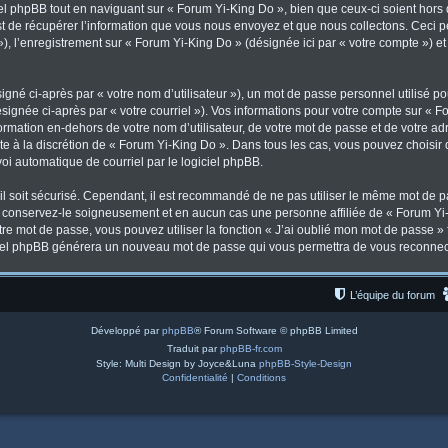
l phpBB tout en naviguant sur « Forum Yi-King Do », bien que ceux-ci soient hors
de récupérer l’information que vous nous envoyez et que nous collectons. Ceci peut
 »), l’enregistrement sur « Forum Yi-King Do » (désignée ici par « votre compte ») 
gné ci-après par « votre nom d’utilisateur »), un mot de passe personnel utilisé po
signée ci-après par « votre courriel »). Vos informations pour votre compte sur « F
mation en-dehors de votre nom d’utilisateur, de votre mot de passe et de votre ad
ste à la discrétion de « Forum Yi-King Do ». Dans tous les cas, vous pouvez choisir
voi automatique de courriel par le logiciel phpBB.
l soit sécurisé. Cependant, il est recommandé de ne pas utiliser le même mot de pas
, conservez-le soigneusement et en aucun cas une personne affiliée de « Forum Yi-
re mot de passe, vous pouvez utiliser la fonction « J’ai oublié mon mot de passe 
logiciel phpBB générera un nouveau mot de passe qui vous permettra de vous reconnec
L’équipe du forum
Développé par
phpBB
® Forum Software © phpBB Limited
Traduit par
phpBB-fr.com
Style: Multi Design by Joyce&Luna
phpBB-Style-Design
Confidentialité
|
Conditions