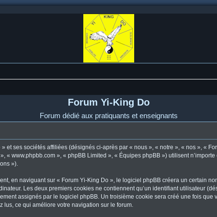
Forum Yi-King Do
Forum dédié aux pratiquants et enseignants
 et ses sociétés affiliées (désignés ci-après par « nous », « notre », « nos », « F
pBB », « www.phpbb.com », « phpBB Limited », « Équipes phpBB ») utilisent n’importe
ions »).
t, en naviguant sur « Forum Yi-King Do », le logiciel phpBB créera un certain nomb
dinateur. Les deux premiers cookies ne contiennent qu’un identifiant utilisateur (dési
uement assignés par le logiciel phpBB. Un troisième cookie sera créé une fois que 
z lus, ce qui améliore votre navigation sur le forum.