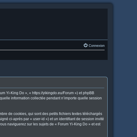
Connexion
orum Yi-King Do », « https://yikingdo.eu/Forum ») et phpBB
 quelle information collectée pendant n’importe quelle session
re de cookies, qui sont des petits fichiers textes téléchargés
gné ci-après par « user-id ») et un identifiant de session invité
vous naviguerez sur les sujets de « Forum Yi-King Do » et est