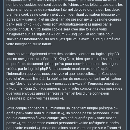
nombre de cookies, qui sont des petits fichiers textes téléchargés dans les
fichiers temporaires du navigateur Internet de votre ordinateur. Les deux
premiers cookies ne contiennent qu’un identifiant utilisateur (désigné ci-
après par « user-id ») et un identifiant de session invité (désigné ci-après
par « session-id »), qui vous sont automatiquement assignés par le
logiciel phpBB. Un troisième cookie sera créé une fois que vous
naviguerez sur les sujets de « Forum Yi-King Do » et est utilisé pour
stocker les informations sur les sujets que vous avez lus, ce qui améliore
votre navigation sur le forum.
Nous pouvons également créer des cookies externes au logiciel phpBB
tout en naviguant sur « Forum Yi-King Do », bien que ceux-ci soient hors
de portée du document qui est prévu pour couvrir seulement les pages
créées par le logiciel phpBB. La seconde manière est de récupérer
l’information que vous nous envoyez et que nous collectons. Ceci peut
être, et n’est pas limité à : la publication de message en tant qu’utilisateur
invité (désignée ci-après par « messages invités »), l’enregistrement sur
« Forum Yi-King Do » (désignée ici par « votre compte ») et les messages
que vous envoyez après l’enregistrement et lors d’une connexion
(désignés ici par « vos messages »).
Votre compte contiendra au minimum un identifiant unique (désigné ci-
après par « votre nom d’utilisateur »), un mot de passe personnel utilisé
pour la connexion à votre compte (désigné ci-après par « votre mot de
passe »), et une adresse courriel personnelle valide (désignée ci-après
par « votre courriel »). Vos informations pour votre compte sur « Forum Yi-