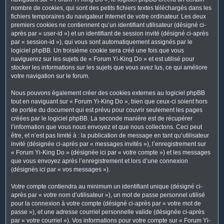
nombre de cookies, qui sont des petits fichiers textes téléchargés dans les
fichiers temporaires du navigateur Internet de votre ordinateur. Les deux
premiers cookies ne contiennent qu’un identifiant utilisateur (désigné ci-
après par « user-id ») et un identifiant de session invité (désigné ci-après
par « session-id »), qui vous sont automatiquement assignés par le
logiciel phpBB. Un troisième cookie sera créé une fois que vous
naviguerez sur les sujets de « Forum Yi-King Do » et est utilisé pour
stocker les informations sur les sujets que vous avez lus, ce qui améliore
votre navigation sur le forum.
Nous pouvons également créer des cookies externes au logiciel phpBB
tout en naviguant sur « Forum Yi-King Do », bien que ceux-ci soient hors
de portée du document qui est prévu pour couvrir seulement les pages
créées par le logiciel phpBB. La seconde manière est de récupérer
l’information que vous nous envoyez et que nous collectons. Ceci peut
être, et n’est pas limité à : la publication de message en tant qu’utilisateur
invité (désignée ci-après par « messages invités »), l’enregistrement sur
« Forum Yi-King Do » (désignée ici par « votre compte ») et les messages
que vous envoyez après l’enregistrement et lors d’une connexion
(désignés ici par « vos messages »).
Votre compte contiendra au minimum un identifiant unique (désigné ci-
après par « votre nom d’utilisateur »), un mot de passe personnel utilisé
pour la connexion à votre compte (désigné ci-après par « votre mot de
passe »), et une adresse courriel personnelle valide (désignée ci-après
par « votre courriel »). Vos informations pour votre compte sur « Forum Yi-