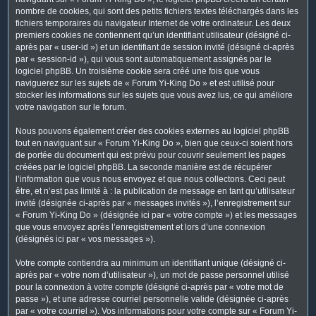
nombre de cookies, qui sont des petits fichiers textes téléchargés dans les
fichiers temporaires du navigateur Internet de votre ordinateur. Les deux
premiers cookies ne contiennent qu’un identifiant utilisateur (désigné ci-
après par « user-id ») et un identifiant de session invité (désigné ci-après
par « session-id »), qui vous sont automatiquement assignés par le
logiciel phpBB. Un troisième cookie sera créé une fois que vous
naviguerez sur les sujets de « Forum Yi-King Do » et est utilisé pour
stocker les informations sur les sujets que vous avez lus, ce qui améliore
votre navigation sur le forum.
Nous pouvons également créer des cookies externes au logiciel phpBB
tout en naviguant sur « Forum Yi-King Do », bien que ceux-ci soient hors
de portée du document qui est prévu pour couvrir seulement les pages
créées par le logiciel phpBB. La seconde manière est de récupérer
l’information que vous nous envoyez et que nous collectons. Ceci peut
être, et n’est pas limité à : la publication de message en tant qu’utilisateur
invité (désignée ci-après par « messages invités »), l’enregistrement sur
« Forum Yi-King Do » (désignée ici par « votre compte ») et les messages
que vous envoyez après l’enregistrement et lors d’une connexion
(désignés ici par « vos messages »).
Votre compte contiendra au minimum un identifiant unique (désigné ci-
après par « votre nom d’utilisateur »), un mot de passe personnel utilisé
pour la connexion à votre compte (désigné ci-après par « votre mot de
passe »), et une adresse courriel personnelle valide (désignée ci-après
par « votre courriel »). Vos informations pour votre compte sur « Forum Yi-