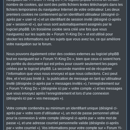
nombre de cookies, qui sont des petits fichiers textes téléchargés dans les
fichiers temporaires du navigateur Internet de votre ordinateur. Les deux
premiers cookies ne contiennent qu’un identifiant utilisateur (désigné ci-
après par « user-id ») et un identifiant de session invité (désigné ci-après
par « session-id »), qui vous sont automatiquement assignés par le
logiciel phpBB. Un troisième cookie sera créé une fois que vous
naviguerez sur les sujets de « Forum Yi-King Do » et est utilisé pour
stocker les informations sur les sujets que vous avez lus, ce qui améliore
votre navigation sur le forum.
Nous pouvons également créer des cookies externes au logiciel phpBB
tout en naviguant sur « Forum Yi-King Do », bien que ceux-ci soient hors
de portée du document qui est prévu pour couvrir seulement les pages
créées par le logiciel phpBB. La seconde manière est de récupérer
l’information que vous nous envoyez et que nous collectons. Ceci peut
être, et n’est pas limité à : la publication de message en tant qu’utilisateur
invité (désignée ci-après par « messages invités »), l’enregistrement sur
« Forum Yi-King Do » (désignée ici par « votre compte ») et les messages
que vous envoyez après l’enregistrement et lors d’une connexion
(désignés ici par « vos messages »).
Votre compte contiendra au minimum un identifiant unique (désigné ci-
après par « votre nom d’utilisateur »), un mot de passe personnel utilisé
pour la connexion à votre compte (désigné ci-après par « votre mot de
passe »), et une adresse courriel personnelle valide (désignée ci-après
par « votre courriel »). Vos informations pour votre compte sur « Forum Yi-