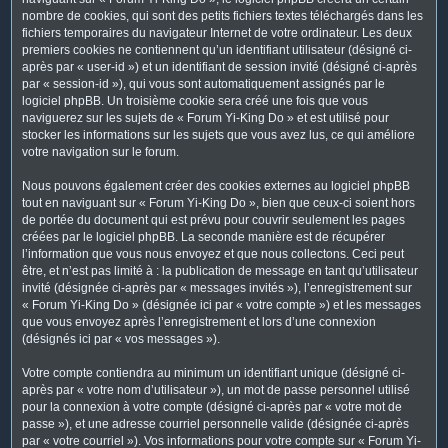
nombre de cookies, qui sont des petits fichiers textes téléchargés dans les
fichiers temporaires du navigateur Internet de votre ordinateur. Les deux
premiers cookies ne contiennent qu’un identifiant utilisateur (désigné ci-
après par « user-id ») et un identifiant de session invité (désigné ci-après
par « session-id »), qui vous sont automatiquement assignés par le
logiciel phpBB. Un troisième cookie sera créé une fois que vous
naviguerez sur les sujets de « Forum Yi-King Do » et est utilisé pour
stocker les informations sur les sujets que vous avez lus, ce qui améliore
votre navigation sur le forum.
Nous pouvons également créer des cookies externes au logiciel phpBB
tout en naviguant sur « Forum Yi-King Do », bien que ceux-ci soient hors
de portée du document qui est prévu pour couvrir seulement les pages
créées par le logiciel phpBB. La seconde manière est de récupérer
l’information que vous nous envoyez et que nous collectons. Ceci peut
être, et n’est pas limité à : la publication de message en tant qu’utilisateur
invité (désignée ci-après par « messages invités »), l’enregistrement sur
« Forum Yi-King Do » (désignée ici par « votre compte ») et les messages
que vous envoyez après l’enregistrement et lors d’une connexion
(désignés ici par « vos messages »).
Votre compte contiendra au minimum un identifiant unique (désigné ci-
après par « votre nom d’utilisateur »), un mot de passe personnel utilisé
pour la connexion à votre compte (désigné ci-après par « votre mot de
passe »), et une adresse courriel personnelle valide (désignée ci-après
par « votre courriel »). Vos informations pour votre compte sur « Forum Yi-