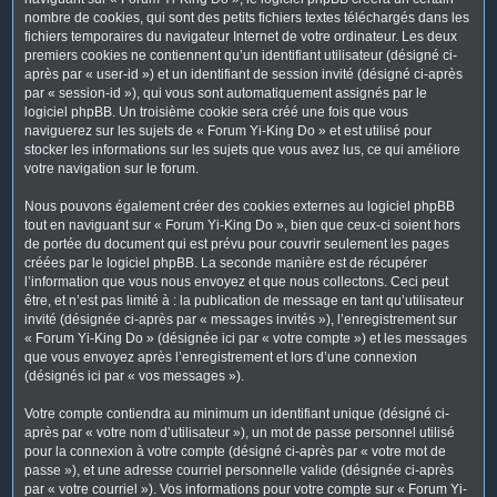
nombre de cookies, qui sont des petits fichiers textes téléchargés dans les
fichiers temporaires du navigateur Internet de votre ordinateur. Les deux
premiers cookies ne contiennent qu’un identifiant utilisateur (désigné ci-
après par « user-id ») et un identifiant de session invité (désigné ci-après
par « session-id »), qui vous sont automatiquement assignés par le
logiciel phpBB. Un troisième cookie sera créé une fois que vous
naviguerez sur les sujets de « Forum Yi-King Do » et est utilisé pour
stocker les informations sur les sujets que vous avez lus, ce qui améliore
votre navigation sur le forum.
Nous pouvons également créer des cookies externes au logiciel phpBB
tout en naviguant sur « Forum Yi-King Do », bien que ceux-ci soient hors
de portée du document qui est prévu pour couvrir seulement les pages
créées par le logiciel phpBB. La seconde manière est de récupérer
l’information que vous nous envoyez et que nous collectons. Ceci peut
être, et n’est pas limité à : la publication de message en tant qu’utilisateur
invité (désignée ci-après par « messages invités »), l’enregistrement sur
« Forum Yi-King Do » (désignée ici par « votre compte ») et les messages
que vous envoyez après l’enregistrement et lors d’une connexion
(désignés ici par « vos messages »).
Votre compte contiendra au minimum un identifiant unique (désigné ci-
après par « votre nom d’utilisateur »), un mot de passe personnel utilisé
pour la connexion à votre compte (désigné ci-après par « votre mot de
passe »), et une adresse courriel personnelle valide (désignée ci-après
par « votre courriel »). Vos informations pour votre compte sur « Forum Yi-