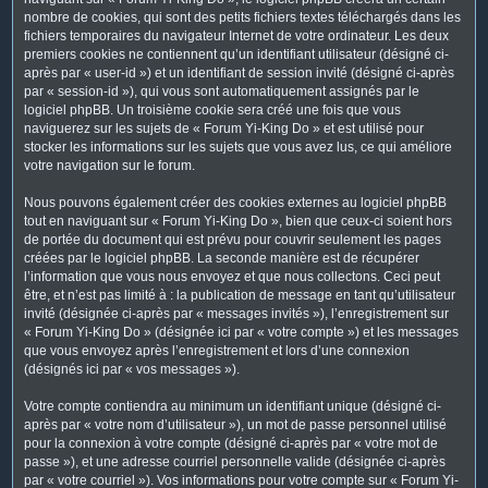
nombre de cookies, qui sont des petits fichiers textes téléchargés dans les
fichiers temporaires du navigateur Internet de votre ordinateur. Les deux
premiers cookies ne contiennent qu’un identifiant utilisateur (désigné ci-
après par « user-id ») et un identifiant de session invité (désigné ci-après
par « session-id »), qui vous sont automatiquement assignés par le
logiciel phpBB. Un troisième cookie sera créé une fois que vous
naviguerez sur les sujets de « Forum Yi-King Do » et est utilisé pour
stocker les informations sur les sujets que vous avez lus, ce qui améliore
votre navigation sur le forum.
Nous pouvons également créer des cookies externes au logiciel phpBB
tout en naviguant sur « Forum Yi-King Do », bien que ceux-ci soient hors
de portée du document qui est prévu pour couvrir seulement les pages
créées par le logiciel phpBB. La seconde manière est de récupérer
l’information que vous nous envoyez et que nous collectons. Ceci peut
être, et n’est pas limité à : la publication de message en tant qu’utilisateur
invité (désignée ci-après par « messages invités »), l’enregistrement sur
« Forum Yi-King Do » (désignée ici par « votre compte ») et les messages
que vous envoyez après l’enregistrement et lors d’une connexion
(désignés ici par « vos messages »).
Votre compte contiendra au minimum un identifiant unique (désigné ci-
après par « votre nom d’utilisateur »), un mot de passe personnel utilisé
pour la connexion à votre compte (désigné ci-après par « votre mot de
passe »), et une adresse courriel personnelle valide (désignée ci-après
par « votre courriel »). Vos informations pour votre compte sur « Forum Yi-