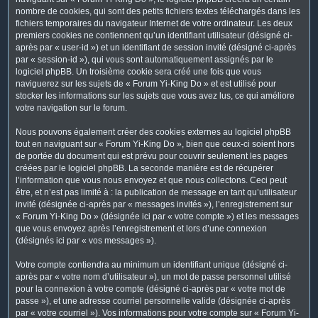
nombre de cookies, qui sont des petits fichiers textes téléchargés dans les
fichiers temporaires du navigateur Internet de votre ordinateur. Les deux
premiers cookies ne contiennent qu’un identifiant utilisateur (désigné ci-
après par « user-id ») et un identifiant de session invité (désigné ci-après
par « session-id »), qui vous sont automatiquement assignés par le
logiciel phpBB. Un troisième cookie sera créé une fois que vous
naviguerez sur les sujets de « Forum Yi-King Do » et est utilisé pour
stocker les informations sur les sujets que vous avez lus, ce qui améliore
votre navigation sur le forum.
Nous pouvons également créer des cookies externes au logiciel phpBB
tout en naviguant sur « Forum Yi-King Do », bien que ceux-ci soient hors
de portée du document qui est prévu pour couvrir seulement les pages
créées par le logiciel phpBB. La seconde manière est de récupérer
l’information que vous nous envoyez et que nous collectons. Ceci peut
être, et n’est pas limité à : la publication de message en tant qu’utilisateur
invité (désignée ci-après par « messages invités »), l’enregistrement sur
« Forum Yi-King Do » (désignée ici par « votre compte ») et les messages
que vous envoyez après l’enregistrement et lors d’une connexion
(désignés ici par « vos messages »).
Votre compte contiendra au minimum un identifiant unique (désigné ci-
après par « votre nom d’utilisateur »), un mot de passe personnel utilisé
pour la connexion à votre compte (désigné ci-après par « votre mot de
passe »), et une adresse courriel personnelle valide (désignée ci-après
par « votre courriel »). Vos informations pour votre compte sur « Forum Yi-