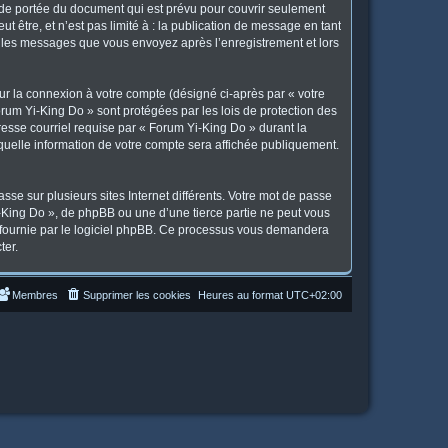
 de portée du document qui est prévu pour couvrir seulement
 être, et n’est pas limité à : la publication de message en tant
et les messages que vous envoyez après l’enregistrement et lors
ur la connexion à votre compte (désigné ci-après par « votre
orum Yi-King Do » sont protégées par les lois de protection des
resse courriel requise par « Forum Yi-King Do » durant la
 quelle information de votre compte sera affichée publiquement.
se sur plusieurs sites Internet différents. Votre mot de passe
King Do », de phpBB ou une d’une tierce partie ne peut vous
» fournie par le logiciel phpBB. Ce processus vous demandera
ter.
Membres
Supprimer les cookies
Heures au format
UTC+02:00