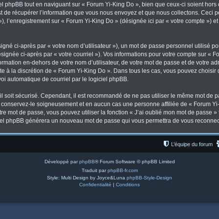
l phpBB tout en naviguant sur « Forum Yi-King Do », bien que ceux-ci soient hors
de récupérer l’information que vous nous envoyez et que nous collectons. Ceci peut
 »), l’enregistrement sur « Forum Yi-King Do » (désignée ici par « votre compte ») 
gné ci-après par « votre nom d’utilisateur »), un mot de passe personnel utilisé po
signée ci-après par « votre courriel »). Vos informations pour votre compte sur « F
mation en-dehors de votre nom d’utilisateur, de votre mot de passe et de votre ad
ste à la discrétion de « Forum Yi-King Do ». Dans tous les cas, vous pouvez choisir
voi automatique de courriel par le logiciel phpBB.
l soit sécurisé. Cependant, il est recommandé de ne pas utiliser le même mot de pas
, conservez-le soigneusement et en aucun cas une personne affiliée de « Forum Yi-
re mot de passe, vous pouvez utiliser la fonction « J’ai oublié mon mot de passe 
logiciel phpBB générera un nouveau mot de passe qui vous permettra de vous reconnec
L’équipe du forum
Développé par
phpBB
® Forum Software © phpBB Limited
Traduit par
phpBB-fr.com
Style: Multi Design by Joyce&Luna
phpBB-Style-Design
Confidentialité
|
Conditions