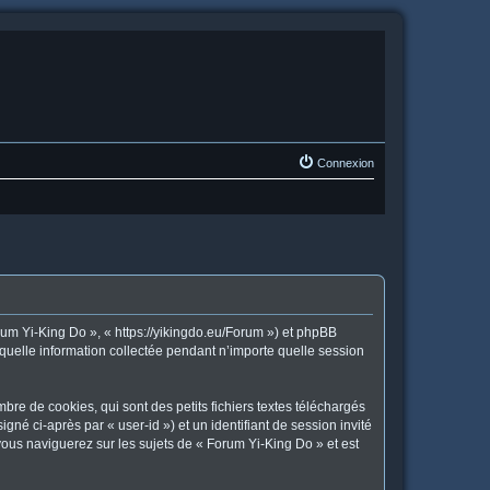
Connexion
orum Yi-King Do », « https://yikingdo.eu/Forum ») et phpBB
 quelle information collectée pendant n’importe quelle session
re de cookies, qui sont des petits fichiers textes téléchargés
gné ci-après par « user-id ») et un identifiant de session invité
vous naviguerez sur les sujets de « Forum Yi-King Do » et est