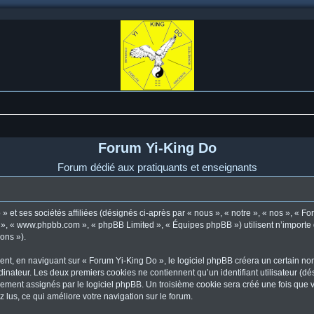
Forum Yi-King Do
Forum dédié aux pratiquants et enseignants
 et ses sociétés affiliées (désignés ci-après par « nous », « notre », « nos », « F
pBB », « www.phpbb.com », « phpBB Limited », « Équipes phpBB ») utilisent n’importe
ions »).
t, en naviguant sur « Forum Yi-King Do », le logiciel phpBB créera un certain nomb
dinateur. Les deux premiers cookies ne contiennent qu’un identifiant utilisateur (dési
uement assignés par le logiciel phpBB. Un troisième cookie sera créé une fois que 
z lus, ce qui améliore votre navigation sur le forum.