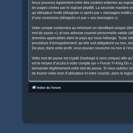
Nous pouvons également créer des cookies externes au logicie
les pages créées par le logiciel phpBB. La seconde manière est 
qu’utilisateur invité (désignée ci-après par « messages invités
d’une connexion (désignés ici par « vos messages »).
Votre compte contiendra au minimum un identifiant unique (dési
mot de passe »), et une adresse courriel personnelle valide (dé
données applicables dans le pays qui nous héberge. Toute infor
procédure d’enregistrement, qu’elle soit obligatoire ou non, re
De plus, dans votre profil, vous pouvez souscrire ou non à l’en
Votre mot de passe est crypté (hashage à sens unique) afin qu’i
est le moyen d’accès à votre compte sur « Forum Yi-King Do »
demander légitimement votre mot de passe. Si vous oubliez vot
de fournir votre nom d’utilisateur et votre courriel, alors le 
Index du forum