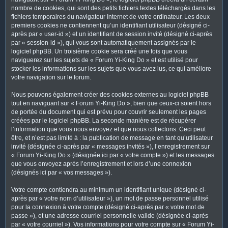
nombre de cookies, qui sont des petits fichiers textes téléchargés dans les
fichiers temporaires du navigateur Internet de votre ordinateur. Les deux
premiers cookies ne contiennent qu’un identifiant utilisateur (désigné ci-
après par « user-id ») et un identifiant de session invité (désigné ci-après
par « session-id »), qui vous sont automatiquement assignés par le
logiciel phpBB. Un troisième cookie sera créé une fois que vous
naviguerez sur les sujets de « Forum Yi-King Do » et est utilisé pour
stocker les informations sur les sujets que vous avez lus, ce qui améliore
votre navigation sur le forum.
Nous pouvons également créer des cookies externes au logiciel phpBB
tout en naviguant sur « Forum Yi-King Do », bien que ceux-ci soient hors
de portée du document qui est prévu pour couvrir seulement les pages
créées par le logiciel phpBB. La seconde manière est de récupérer
l’information que vous nous envoyez et que nous collectons. Ceci peut
être, et n’est pas limité à : la publication de message en tant qu’utilisateur
invité (désignée ci-après par « messages invités »), l’enregistrement sur
« Forum Yi-King Do » (désignée ici par « votre compte ») et les messages
que vous envoyez après l’enregistrement et lors d’une connexion
(désignés ici par « vos messages »).
Votre compte contiendra au minimum un identifiant unique (désigné ci-
après par « votre nom d’utilisateur »), un mot de passe personnel utilisé
pour la connexion à votre compte (désigné ci-après par « votre mot de
passe »), et une adresse courriel personnelle valide (désignée ci-après
par « votre courriel »). Vos informations pour votre compte sur « Forum Yi-