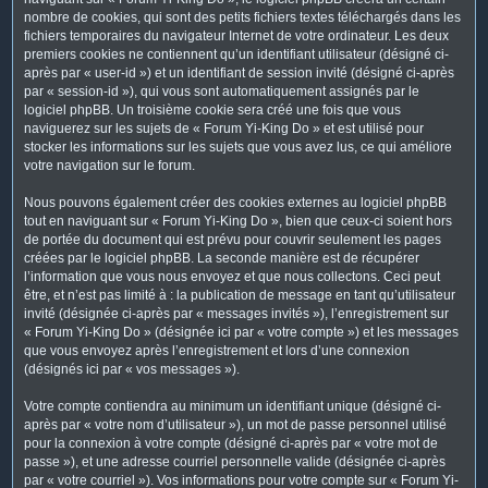
nombre de cookies, qui sont des petits fichiers textes téléchargés dans les
fichiers temporaires du navigateur Internet de votre ordinateur. Les deux
premiers cookies ne contiennent qu’un identifiant utilisateur (désigné ci-
après par « user-id ») et un identifiant de session invité (désigné ci-après
par « session-id »), qui vous sont automatiquement assignés par le
logiciel phpBB. Un troisième cookie sera créé une fois que vous
naviguerez sur les sujets de « Forum Yi-King Do » et est utilisé pour
stocker les informations sur les sujets que vous avez lus, ce qui améliore
votre navigation sur le forum.
Nous pouvons également créer des cookies externes au logiciel phpBB
tout en naviguant sur « Forum Yi-King Do », bien que ceux-ci soient hors
de portée du document qui est prévu pour couvrir seulement les pages
créées par le logiciel phpBB. La seconde manière est de récupérer
l’information que vous nous envoyez et que nous collectons. Ceci peut
être, et n’est pas limité à : la publication de message en tant qu’utilisateur
invité (désignée ci-après par « messages invités »), l’enregistrement sur
« Forum Yi-King Do » (désignée ici par « votre compte ») et les messages
que vous envoyez après l’enregistrement et lors d’une connexion
(désignés ici par « vos messages »).
Votre compte contiendra au minimum un identifiant unique (désigné ci-
après par « votre nom d’utilisateur »), un mot de passe personnel utilisé
pour la connexion à votre compte (désigné ci-après par « votre mot de
passe »), et une adresse courriel personnelle valide (désignée ci-après
par « votre courriel »). Vos informations pour votre compte sur « Forum Yi-