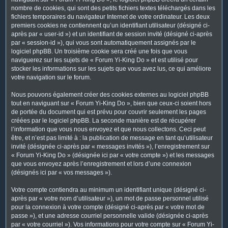
nombre de cookies, qui sont des petits fichiers textes téléchargés dans les
fichiers temporaires du navigateur Internet de votre ordinateur. Les deux
premiers cookies ne contiennent qu’un identifiant utilisateur (désigné ci-
après par « user-id ») et un identifiant de session invité (désigné ci-après
par « session-id »), qui vous sont automatiquement assignés par le
logiciel phpBB. Un troisième cookie sera créé une fois que vous
naviguerez sur les sujets de « Forum Yi-King Do » et est utilisé pour
stocker les informations sur les sujets que vous avez lus, ce qui améliore
votre navigation sur le forum.
Nous pouvons également créer des cookies externes au logiciel phpBB
tout en naviguant sur « Forum Yi-King Do », bien que ceux-ci soient hors
de portée du document qui est prévu pour couvrir seulement les pages
créées par le logiciel phpBB. La seconde manière est de récupérer
l’information que vous nous envoyez et que nous collectons. Ceci peut
être, et n’est pas limité à : la publication de message en tant qu’utilisateur
invité (désignée ci-après par « messages invités »), l’enregistrement sur
« Forum Yi-King Do » (désignée ici par « votre compte ») et les messages
que vous envoyez après l’enregistrement et lors d’une connexion
(désignés ici par « vos messages »).
Votre compte contiendra au minimum un identifiant unique (désigné ci-
après par « votre nom d’utilisateur »), un mot de passe personnel utilisé
pour la connexion à votre compte (désigné ci-après par « votre mot de
passe »), et une adresse courriel personnelle valide (désignée ci-après
par « votre courriel »). Vos informations pour votre compte sur « Forum Yi-