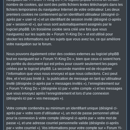
nombre de cookies, qui sont des petits fichiers textes téléchargés dans les
fichiers temporaires du navigateur Internet de votre ordinateur. Les deux
premiers cookies ne contiennent qu’un identifiant utilisateur (désigné ci-
après par « user-id ») et un identifiant de session invité (désigné ci-après
par « session-id »), qui vous sont automatiquement assignés par le
logiciel phpBB. Un troisième cookie sera créé une fois que vous
naviguerez sur les sujets de « Forum Yi-King Do » et est utilisé pour
stocker les informations sur les sujets que vous avez lus, ce qui améliore
votre navigation sur le forum.
Nous pouvons également créer des cookies externes au logiciel phpBB
tout en naviguant sur « Forum Yi-King Do », bien que ceux-ci soient hors
de portée du document qui est prévu pour couvrir seulement les pages
créées par le logiciel phpBB. La seconde manière est de récupérer
l’information que vous nous envoyez et que nous collectons. Ceci peut
être, et n’est pas limité à : la publication de message en tant qu’utilisateur
invité (désignée ci-après par « messages invités »), l’enregistrement sur
« Forum Yi-King Do » (désignée ici par « votre compte ») et les messages
que vous envoyez après l’enregistrement et lors d’une connexion
(désignés ici par « vos messages »).
Votre compte contiendra au minimum un identifiant unique (désigné ci-
après par « votre nom d’utilisateur »), un mot de passe personnel utilisé
pour la connexion à votre compte (désigné ci-après par « votre mot de
passe »), et une adresse courriel personnelle valide (désignée ci-après
par « votre courriel »). Vos informations pour votre compte sur « Forum Yi-