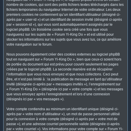
nombre de cookies, qui sont des petits fichiers textes téléchargés dans les
fichiers temporaires du navigateur Internet de votre ordinateur. Les deux
premiers cookies ne contiennent qu’un identifiant utilisateur (désigné ci-
après par « user-id ») et un identifiant de session invité (désigné ci-après
par « session-id »), qui vous sont automatiquement assignés par le
logiciel phpBB. Un troisième cookie sera créé une fois que vous
naviguerez sur les sujets de « Forum Yi-King Do » et est utilisé pour
stocker les informations sur les sujets que vous avez lus, ce qui améliore
votre navigation sur le forum.
Nous pouvons également créer des cookies externes au logiciel phpBB
tout en naviguant sur « Forum Yi-King Do », bien que ceux-ci soient hors
de portée du document qui est prévu pour couvrir seulement les pages
créées par le logiciel phpBB. La seconde manière est de récupérer
l’information que vous nous envoyez et que nous collectons. Ceci peut
être, et n’est pas limité à : la publication de message en tant qu’utilisateur
invité (désignée ci-après par « messages invités »), l’enregistrement sur
« Forum Yi-King Do » (désignée ici par « votre compte ») et les messages
que vous envoyez après l’enregistrement et lors d’une connexion
(désignés ici par « vos messages »).
Votre compte contiendra au minimum un identifiant unique (désigné ci-
après par « votre nom d’utilisateur »), un mot de passe personnel utilisé
pour la connexion à votre compte (désigné ci-après par « votre mot de
passe »), et une adresse courriel personnelle valide (désignée ci-après
par « votre courriel »). Vos informations pour votre compte sur « Forum Yi-