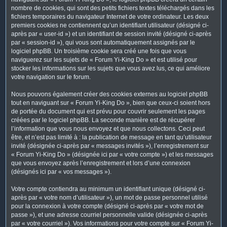
nombre de cookies, qui sont des petits fichiers textes téléchargés dans les
fichiers temporaires du navigateur Internet de votre ordinateur. Les deux
premiers cookies ne contiennent qu’un identifiant utilisateur (désigné ci-
après par « user-id ») et un identifiant de session invité (désigné ci-après
par « session-id »), qui vous sont automatiquement assignés par le
logiciel phpBB. Un troisième cookie sera créé une fois que vous
naviguerez sur les sujets de « Forum Yi-King Do » et est utilisé pour
stocker les informations sur les sujets que vous avez lus, ce qui améliore
votre navigation sur le forum.
Nous pouvons également créer des cookies externes au logiciel phpBB
tout en naviguant sur « Forum Yi-King Do », bien que ceux-ci soient hors
de portée du document qui est prévu pour couvrir seulement les pages
créées par le logiciel phpBB. La seconde manière est de récupérer
l’information que vous nous envoyez et que nous collectons. Ceci peut
être, et n’est pas limité à : la publication de message en tant qu’utilisateur
invité (désignée ci-après par « messages invités »), l’enregistrement sur
« Forum Yi-King Do » (désignée ici par « votre compte ») et les messages
que vous envoyez après l’enregistrement et lors d’une connexion
(désignés ici par « vos messages »).
Votre compte contiendra au minimum un identifiant unique (désigné ci-
après par « votre nom d’utilisateur »), un mot de passe personnel utilisé
pour la connexion à votre compte (désigné ci-après par « votre mot de
passe »), et une adresse courriel personnelle valide (désignée ci-après
par « votre courriel »). Vos informations pour votre compte sur « Forum Yi-