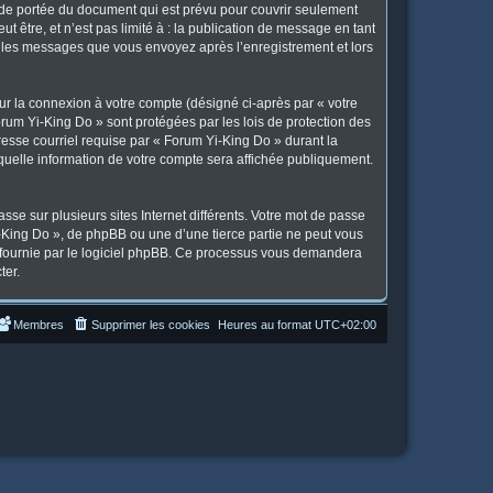
 de portée du document qui est prévu pour couvrir seulement
 être, et n’est pas limité à : la publication de message en tant
et les messages que vous envoyez après l’enregistrement et lors
ur la connexion à votre compte (désigné ci-après par « votre
orum Yi-King Do » sont protégées par les lois de protection des
resse courriel requise par « Forum Yi-King Do » durant la
 quelle information de votre compte sera affichée publiquement.
se sur plusieurs sites Internet différents. Votre mot de passe
King Do », de phpBB ou une d’une tierce partie ne peut vous
» fournie par le logiciel phpBB. Ce processus vous demandera
ter.
Membres
Supprimer les cookies
Heures au format
UTC+02:00