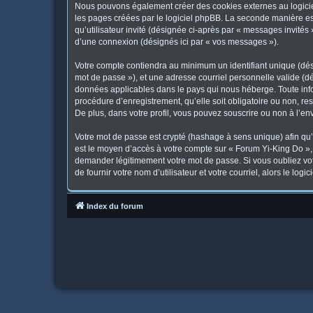
Nous pouvons également créer des cookies externes au logicie
les pages créées par le logiciel phpBB. La seconde manière est 
qu’utilisateur invité (désignée ci-après par « messages invités
d’une connexion (désignés ici par « vos messages »).
Votre compte contiendra au minimum un identifiant unique (dési
mot de passe »), et une adresse courriel personnelle valide (dé
données applicables dans le pays qui nous héberge. Toute infor
procédure d’enregistrement, qu’elle soit obligatoire ou non, re
De plus, dans votre profil, vous pouvez souscrire ou non à l’en
Votre mot de passe est crypté (hashage à sens unique) afin qu’i
est le moyen d’accès à votre compte sur « Forum Yi-King Do »
demander légitimement votre mot de passe. Si vous oubliez vot
de fournir votre nom d’utilisateur et votre courriel, alors le 
Index du forum