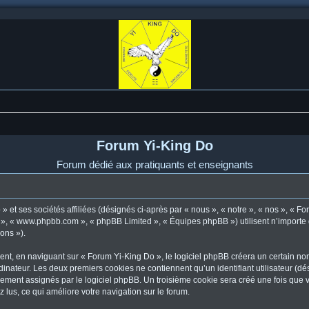
Forum Yi-King Do
Forum dédié aux pratiquants et enseignants
 et ses sociétés affiliées (désignés ci-après par « nous », « notre », « nos », « F
pBB », « www.phpbb.com », « phpBB Limited », « Équipes phpBB ») utilisent n’importe
ions »).
t, en naviguant sur « Forum Yi-King Do », le logiciel phpBB créera un certain nomb
dinateur. Les deux premiers cookies ne contiennent qu’un identifiant utilisateur (dési
uement assignés par le logiciel phpBB. Un troisième cookie sera créé une fois que 
z lus, ce qui améliore votre navigation sur le forum.