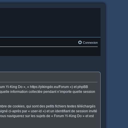
Connexion
orum Yi-King Do », « https://yikingdo.eu/Forum ») et phpBB
 quelle information collectée pendant n’importe quelle session
re de cookies, qui sont des petits fichiers textes téléchargés
gné ci-après par « user-id ») et un identifiant de session invité
vous naviguerez sur les sujets de « Forum Yi-King Do » et est