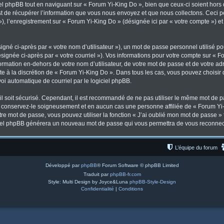
l phpBB tout en naviguant sur « Forum Yi-King Do », bien que ceux-ci soient hors
de récupérer l’information que vous nous envoyez et que nous collectons. Ceci peut
 »), l’enregistrement sur « Forum Yi-King Do » (désignée ici par « votre compte ») 
gné ci-après par « votre nom d’utilisateur »), un mot de passe personnel utilisé po
signée ci-après par « votre courriel »). Vos informations pour votre compte sur « F
mation en-dehors de votre nom d’utilisateur, de votre mot de passe et de votre ad
ste à la discrétion de « Forum Yi-King Do ». Dans tous les cas, vous pouvez choisir
voi automatique de courriel par le logiciel phpBB.
l soit sécurisé. Cependant, il est recommandé de ne pas utiliser le même mot de pas
, conservez-le soigneusement et en aucun cas une personne affiliée de « Forum Yi-
re mot de passe, vous pouvez utiliser la fonction « J’ai oublié mon mot de passe 
logiciel phpBB générera un nouveau mot de passe qui vous permettra de vous reconnec
L’équipe du forum
Développé par
phpBB
® Forum Software © phpBB Limited
Traduit par
phpBB-fr.com
Style: Multi Design by Joyce&Luna
phpBB-Style-Design
Confidentialité
|
Conditions