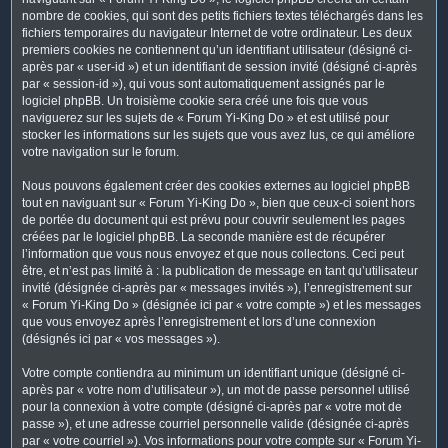
nombre de cookies, qui sont des petits fichiers textes téléchargés dans les
fichiers temporaires du navigateur Internet de votre ordinateur. Les deux
premiers cookies ne contiennent qu’un identifiant utilisateur (désigné ci-
après par « user-id ») et un identifiant de session invité (désigné ci-après
par « session-id »), qui vous sont automatiquement assignés par le
logiciel phpBB. Un troisième cookie sera créé une fois que vous
naviguerez sur les sujets de « Forum Yi-King Do » et est utilisé pour
stocker les informations sur les sujets que vous avez lus, ce qui améliore
votre navigation sur le forum.
Nous pouvons également créer des cookies externes au logiciel phpBB
tout en naviguant sur « Forum Yi-King Do », bien que ceux-ci soient hors
de portée du document qui est prévu pour couvrir seulement les pages
créées par le logiciel phpBB. La seconde manière est de récupérer
l’information que vous nous envoyez et que nous collectons. Ceci peut
être, et n’est pas limité à : la publication de message en tant qu’utilisateur
invité (désignée ci-après par « messages invités »), l’enregistrement sur
« Forum Yi-King Do » (désignée ici par « votre compte ») et les messages
que vous envoyez après l’enregistrement et lors d’une connexion
(désignés ici par « vos messages »).
Votre compte contiendra au minimum un identifiant unique (désigné ci-
après par « votre nom d’utilisateur »), un mot de passe personnel utilisé
pour la connexion à votre compte (désigné ci-après par « votre mot de
passe »), et une adresse courriel personnelle valide (désignée ci-après
par « votre courriel »). Vos informations pour votre compte sur « Forum Yi-