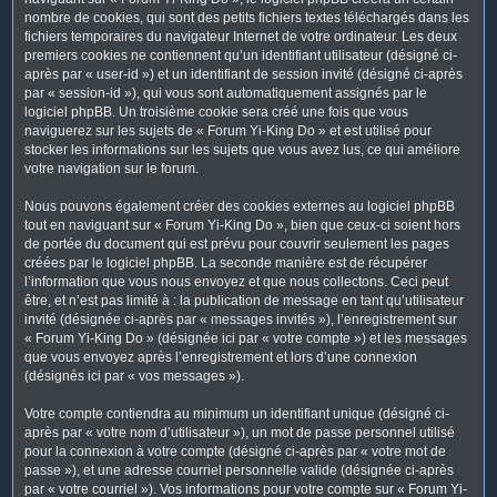
nombre de cookies, qui sont des petits fichiers textes téléchargés dans les
fichiers temporaires du navigateur Internet de votre ordinateur. Les deux
premiers cookies ne contiennent qu’un identifiant utilisateur (désigné ci-
après par « user-id ») et un identifiant de session invité (désigné ci-après
par « session-id »), qui vous sont automatiquement assignés par le
logiciel phpBB. Un troisième cookie sera créé une fois que vous
naviguerez sur les sujets de « Forum Yi-King Do » et est utilisé pour
stocker les informations sur les sujets que vous avez lus, ce qui améliore
votre navigation sur le forum.
Nous pouvons également créer des cookies externes au logiciel phpBB
tout en naviguant sur « Forum Yi-King Do », bien que ceux-ci soient hors
de portée du document qui est prévu pour couvrir seulement les pages
créées par le logiciel phpBB. La seconde manière est de récupérer
l’information que vous nous envoyez et que nous collectons. Ceci peut
être, et n’est pas limité à : la publication de message en tant qu’utilisateur
invité (désignée ci-après par « messages invités »), l’enregistrement sur
« Forum Yi-King Do » (désignée ici par « votre compte ») et les messages
que vous envoyez après l’enregistrement et lors d’une connexion
(désignés ici par « vos messages »).
Votre compte contiendra au minimum un identifiant unique (désigné ci-
après par « votre nom d’utilisateur »), un mot de passe personnel utilisé
pour la connexion à votre compte (désigné ci-après par « votre mot de
passe »), et une adresse courriel personnelle valide (désignée ci-après
par « votre courriel »). Vos informations pour votre compte sur « Forum Yi-