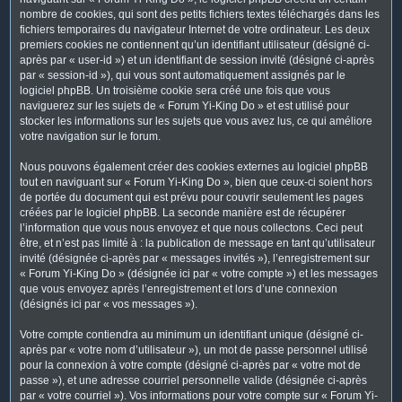
nombre de cookies, qui sont des petits fichiers textes téléchargés dans les
fichiers temporaires du navigateur Internet de votre ordinateur. Les deux
premiers cookies ne contiennent qu’un identifiant utilisateur (désigné ci-
après par « user-id ») et un identifiant de session invité (désigné ci-après
par « session-id »), qui vous sont automatiquement assignés par le
logiciel phpBB. Un troisième cookie sera créé une fois que vous
naviguerez sur les sujets de « Forum Yi-King Do » et est utilisé pour
stocker les informations sur les sujets que vous avez lus, ce qui améliore
votre navigation sur le forum.
Nous pouvons également créer des cookies externes au logiciel phpBB
tout en naviguant sur « Forum Yi-King Do », bien que ceux-ci soient hors
de portée du document qui est prévu pour couvrir seulement les pages
créées par le logiciel phpBB. La seconde manière est de récupérer
l’information que vous nous envoyez et que nous collectons. Ceci peut
être, et n’est pas limité à : la publication de message en tant qu’utilisateur
invité (désignée ci-après par « messages invités »), l’enregistrement sur
« Forum Yi-King Do » (désignée ici par « votre compte ») et les messages
que vous envoyez après l’enregistrement et lors d’une connexion
(désignés ici par « vos messages »).
Votre compte contiendra au minimum un identifiant unique (désigné ci-
après par « votre nom d’utilisateur »), un mot de passe personnel utilisé
pour la connexion à votre compte (désigné ci-après par « votre mot de
passe »), et une adresse courriel personnelle valide (désignée ci-après
par « votre courriel »). Vos informations pour votre compte sur « Forum Yi-