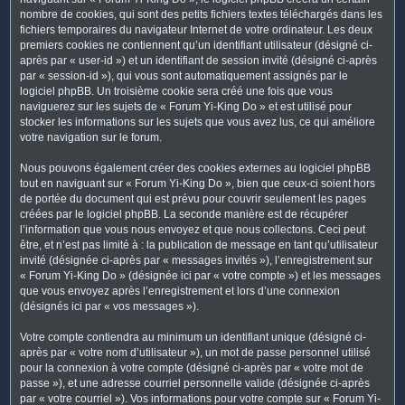
nombre de cookies, qui sont des petits fichiers textes téléchargés dans les
fichiers temporaires du navigateur Internet de votre ordinateur. Les deux
premiers cookies ne contiennent qu’un identifiant utilisateur (désigné ci-
après par « user-id ») et un identifiant de session invité (désigné ci-après
par « session-id »), qui vous sont automatiquement assignés par le
logiciel phpBB. Un troisième cookie sera créé une fois que vous
naviguerez sur les sujets de « Forum Yi-King Do » et est utilisé pour
stocker les informations sur les sujets que vous avez lus, ce qui améliore
votre navigation sur le forum.
Nous pouvons également créer des cookies externes au logiciel phpBB
tout en naviguant sur « Forum Yi-King Do », bien que ceux-ci soient hors
de portée du document qui est prévu pour couvrir seulement les pages
créées par le logiciel phpBB. La seconde manière est de récupérer
l’information que vous nous envoyez et que nous collectons. Ceci peut
être, et n’est pas limité à : la publication de message en tant qu’utilisateur
invité (désignée ci-après par « messages invités »), l’enregistrement sur
« Forum Yi-King Do » (désignée ici par « votre compte ») et les messages
que vous envoyez après l’enregistrement et lors d’une connexion
(désignés ici par « vos messages »).
Votre compte contiendra au minimum un identifiant unique (désigné ci-
après par « votre nom d’utilisateur »), un mot de passe personnel utilisé
pour la connexion à votre compte (désigné ci-après par « votre mot de
passe »), et une adresse courriel personnelle valide (désignée ci-après
par « votre courriel »). Vos informations pour votre compte sur « Forum Yi-