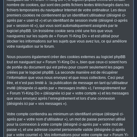
nombre de cookies, qui sont des petits fichiers textes téléchargés dans les
fichiers temporaires du navigateur Internet de votre ordinateur. Les deux
premiers cookies ne contiennent qu’un identifiant utilisateur (désigné ci-
après par « user-id ») et un identifiant de session invité (désigné ci-après
par « session-id »), qui vous sont automatiquement assignés par le
logiciel phpBB. Un troisième cookie sera créé une fois que vous
naviguerez sur les sujets de « Forum Yi-King Do » et est utilisé pour
stocker les informations sur les sujets que vous avez lus, ce qui améliore
votre navigation sur le forum.
Nous pouvons également créer des cookies externes au logiciel phpBB
tout en naviguant sur « Forum Yi-King Do », bien que ceux-ci soient hors
de portée du document qui est prévu pour couvrir seulement les pages
créées par le logiciel phpBB. La seconde manière est de récupérer
l’information que vous nous envoyez et que nous collectons. Ceci peut
être, et n’est pas limité à : la publication de message en tant qu’utilisateur
invité (désignée ci-après par « messages invités »), l’enregistrement sur
« Forum Yi-King Do » (désignée ici par « votre compte ») et les messages
que vous envoyez après l’enregistrement et lors d’une connexion
(désignés ici par « vos messages »).
Votre compte contiendra au minimum un identifiant unique (désigné ci-
après par « votre nom d’utilisateur »), un mot de passe personnel utilisé
pour la connexion à votre compte (désigné ci-après par « votre mot de
passe »), et une adresse courriel personnelle valide (désignée ci-après
par « votre courriel »). Vos informations pour votre compte sur « Forum Yi-