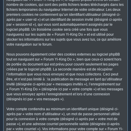
nombre de cookies, qui sont des petits fichiers textes téléchargés dans les
fichiers temporaires du navigateur Internet de votre ordinateur. Les deux
premiers cookies ne contiennent qu’un identifiant utilisateur (désigné ci-
après par « user-id ») et un identifiant de session invité (désigné ci-après
par « session-id »), qui vous sont automatiquement assignés par le
logiciel phpBB. Un troisième cookie sera créé une fois que vous
naviguerez sur les sujets de « Forum Yi-King Do » et est utilisé pour
stocker les informations sur les sujets que vous avez lus, ce qui améliore
votre navigation sur le forum.
Nous pouvons également créer des cookies externes au logiciel phpBB
tout en naviguant sur « Forum Yi-King Do », bien que ceux-ci soient hors
de portée du document qui est prévu pour couvrir seulement les pages
créées par le logiciel phpBB. La seconde manière est de récupérer
l’information que vous nous envoyez et que nous collectons. Ceci peut
être, et n’est pas limité à : la publication de message en tant qu’utilisateur
invité (désignée ci-après par « messages invités »), l’enregistrement sur
« Forum Yi-King Do » (désignée ici par « votre compte ») et les messages
que vous envoyez après l’enregistrement et lors d’une connexion
(désignés ici par « vos messages »).
Votre compte contiendra au minimum un identifiant unique (désigné ci-
après par « votre nom d’utilisateur »), un mot de passe personnel utilisé
pour la connexion à votre compte (désigné ci-après par « votre mot de
passe »), et une adresse courriel personnelle valide (désignée ci-après
par « votre courriel »). Vos informations pour votre compte sur « Forum Yi-