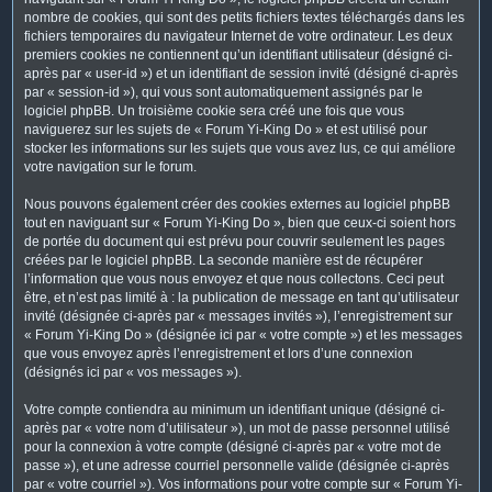
nombre de cookies, qui sont des petits fichiers textes téléchargés dans les
fichiers temporaires du navigateur Internet de votre ordinateur. Les deux
premiers cookies ne contiennent qu’un identifiant utilisateur (désigné ci-
après par « user-id ») et un identifiant de session invité (désigné ci-après
par « session-id »), qui vous sont automatiquement assignés par le
logiciel phpBB. Un troisième cookie sera créé une fois que vous
naviguerez sur les sujets de « Forum Yi-King Do » et est utilisé pour
stocker les informations sur les sujets que vous avez lus, ce qui améliore
votre navigation sur le forum.
Nous pouvons également créer des cookies externes au logiciel phpBB
tout en naviguant sur « Forum Yi-King Do », bien que ceux-ci soient hors
de portée du document qui est prévu pour couvrir seulement les pages
créées par le logiciel phpBB. La seconde manière est de récupérer
l’information que vous nous envoyez et que nous collectons. Ceci peut
être, et n’est pas limité à : la publication de message en tant qu’utilisateur
invité (désignée ci-après par « messages invités »), l’enregistrement sur
« Forum Yi-King Do » (désignée ici par « votre compte ») et les messages
que vous envoyez après l’enregistrement et lors d’une connexion
(désignés ici par « vos messages »).
Votre compte contiendra au minimum un identifiant unique (désigné ci-
après par « votre nom d’utilisateur »), un mot de passe personnel utilisé
pour la connexion à votre compte (désigné ci-après par « votre mot de
passe »), et une adresse courriel personnelle valide (désignée ci-après
par « votre courriel »). Vos informations pour votre compte sur « Forum Yi-