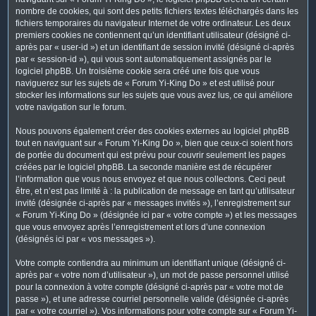
nombre de cookies, qui sont des petits fichiers textes téléchargés dans les
fichiers temporaires du navigateur Internet de votre ordinateur. Les deux
premiers cookies ne contiennent qu’un identifiant utilisateur (désigné ci-
après par « user-id ») et un identifiant de session invité (désigné ci-après
par « session-id »), qui vous sont automatiquement assignés par le
logiciel phpBB. Un troisième cookie sera créé une fois que vous
naviguerez sur les sujets de « Forum Yi-King Do » et est utilisé pour
stocker les informations sur les sujets que vous avez lus, ce qui améliore
votre navigation sur le forum.
Nous pouvons également créer des cookies externes au logiciel phpBB
tout en naviguant sur « Forum Yi-King Do », bien que ceux-ci soient hors
de portée du document qui est prévu pour couvrir seulement les pages
créées par le logiciel phpBB. La seconde manière est de récupérer
l’information que vous nous envoyez et que nous collectons. Ceci peut
être, et n’est pas limité à : la publication de message en tant qu’utilisateur
invité (désignée ci-après par « messages invités »), l’enregistrement sur
« Forum Yi-King Do » (désignée ici par « votre compte ») et les messages
que vous envoyez après l’enregistrement et lors d’une connexion
(désignés ici par « vos messages »).
Votre compte contiendra au minimum un identifiant unique (désigné ci-
après par « votre nom d’utilisateur »), un mot de passe personnel utilisé
pour la connexion à votre compte (désigné ci-après par « votre mot de
passe »), et une adresse courriel personnelle valide (désignée ci-après
par « votre courriel »). Vos informations pour votre compte sur « Forum Yi-