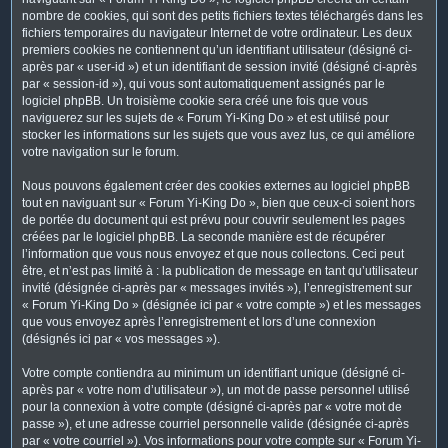
nombre de cookies, qui sont des petits fichiers textes téléchargés dans les
fichiers temporaires du navigateur Internet de votre ordinateur. Les deux
premiers cookies ne contiennent qu’un identifiant utilisateur (désigné ci-
après par « user-id ») et un identifiant de session invité (désigné ci-après
par « session-id »), qui vous sont automatiquement assignés par le
logiciel phpBB. Un troisième cookie sera créé une fois que vous
naviguerez sur les sujets de « Forum Yi-King Do » et est utilisé pour
stocker les informations sur les sujets que vous avez lus, ce qui améliore
votre navigation sur le forum.
Nous pouvons également créer des cookies externes au logiciel phpBB
tout en naviguant sur « Forum Yi-King Do », bien que ceux-ci soient hors
de portée du document qui est prévu pour couvrir seulement les pages
créées par le logiciel phpBB. La seconde manière est de récupérer
l’information que vous nous envoyez et que nous collectons. Ceci peut
être, et n’est pas limité à : la publication de message en tant qu’utilisateur
invité (désignée ci-après par « messages invités »), l’enregistrement sur
« Forum Yi-King Do » (désignée ici par « votre compte ») et les messages
que vous envoyez après l’enregistrement et lors d’une connexion
(désignés ici par « vos messages »).
Votre compte contiendra au minimum un identifiant unique (désigné ci-
après par « votre nom d’utilisateur »), un mot de passe personnel utilisé
pour la connexion à votre compte (désigné ci-après par « votre mot de
passe »), et une adresse courriel personnelle valide (désignée ci-après
par « votre courriel »). Vos informations pour votre compte sur « Forum Yi-