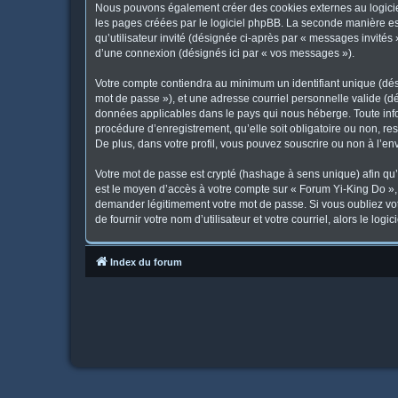
Nous pouvons également créer des cookies externes au logicie
les pages créées par le logiciel phpBB. La seconde manière est 
qu’utilisateur invité (désignée ci-après par « messages invités
d’une connexion (désignés ici par « vos messages »).
Votre compte contiendra au minimum un identifiant unique (dési
mot de passe »), et une adresse courriel personnelle valide (dé
données applicables dans le pays qui nous héberge. Toute infor
procédure d’enregistrement, qu’elle soit obligatoire ou non, re
De plus, dans votre profil, vous pouvez souscrire ou non à l’en
Votre mot de passe est crypté (hashage à sens unique) afin qu’i
est le moyen d’accès à votre compte sur « Forum Yi-King Do »
demander légitimement votre mot de passe. Si vous oubliez vot
de fournir votre nom d’utilisateur et votre courriel, alors le 
Index du forum