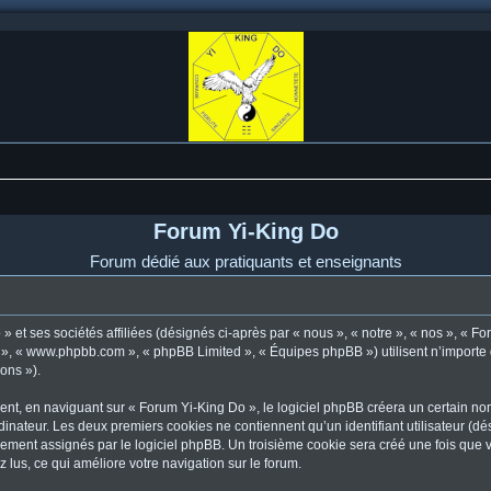
Forum Yi-King Do
Forum dédié aux pratiquants et enseignants
 et ses sociétés affiliées (désignés ci-après par « nous », « notre », « nos », « F
pBB », « www.phpbb.com », « phpBB Limited », « Équipes phpBB ») utilisent n’importe
ions »).
t, en naviguant sur « Forum Yi-King Do », le logiciel phpBB créera un certain nomb
dinateur. Les deux premiers cookies ne contiennent qu’un identifiant utilisateur (dési
uement assignés par le logiciel phpBB. Un troisième cookie sera créé une fois que 
z lus, ce qui améliore votre navigation sur le forum.