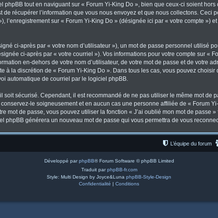
l phpBB tout en naviguant sur « Forum Yi-King Do », bien que ceux-ci soient hors
de récupérer l’information que vous nous envoyez et que nous collectons. Ceci peut
 »), l’enregistrement sur « Forum Yi-King Do » (désignée ici par « votre compte ») 
gné ci-après par « votre nom d’utilisateur »), un mot de passe personnel utilisé po
signée ci-après par « votre courriel »). Vos informations pour votre compte sur « F
mation en-dehors de votre nom d’utilisateur, de votre mot de passe et de votre ad
ste à la discrétion de « Forum Yi-King Do ». Dans tous les cas, vous pouvez choisir
voi automatique de courriel par le logiciel phpBB.
l soit sécurisé. Cependant, il est recommandé de ne pas utiliser le même mot de pas
, conservez-le soigneusement et en aucun cas une personne affiliée de « Forum Yi-
re mot de passe, vous pouvez utiliser la fonction « J’ai oublié mon mot de passe 
logiciel phpBB générera un nouveau mot de passe qui vous permettra de vous reconnec
L’équipe du forum
Développé par
phpBB
® Forum Software © phpBB Limited
Traduit par
phpBB-fr.com
Style: Multi Design by Joyce&Luna
phpBB-Style-Design
Confidentialité
|
Conditions