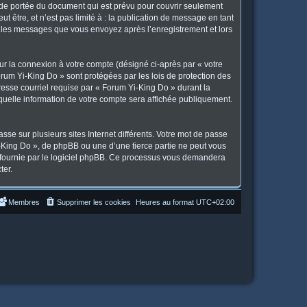
 de portée du document qui est prévu pour couvrir seulement
 être, et n’est pas limité à : la publication de message en tant
et les messages que vous envoyez après l’enregistrement et lors
ur la connexion à votre compte (désigné ci-après par « votre
orum Yi-King Do » sont protégées par les lois de protection des
resse courriel requise par « Forum Yi-King Do » durant la
 quelle information de votre compte sera affichée publiquement.
se sur plusieurs sites Internet différents. Votre mot de passe
King Do », de phpBB ou une d’une tierce partie ne peut vous
» fournie par le logiciel phpBB. Ce processus vous demandera
ter.
Membres
Supprimer les cookies
Heures au format
UTC+02:00