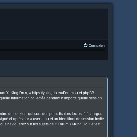
Connexion
orum Yi-King Do », « https://yikingdo.eu/Forum ») et phpBB
 quelle information collectée pendant n’importe quelle session
re de cookies, qui sont des petits fichiers textes téléchargés
gné ci-après par « user-id ») et un identifiant de session invité
vous naviguerez sur les sujets de « Forum Yi-King Do » et est