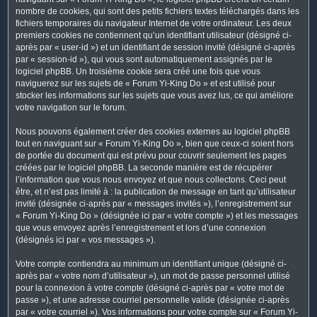
nombre de cookies, qui sont des petits fichiers textes téléchargés dans les
fichiers temporaires du navigateur Internet de votre ordinateur. Les deux
premiers cookies ne contiennent qu’un identifiant utilisateur (désigné ci-
après par « user-id ») et un identifiant de session invité (désigné ci-après
par « session-id »), qui vous sont automatiquement assignés par le
logiciel phpBB. Un troisième cookie sera créé une fois que vous
naviguerez sur les sujets de « Forum Yi-King Do » et est utilisé pour
stocker les informations sur les sujets que vous avez lus, ce qui améliore
votre navigation sur le forum.
Nous pouvons également créer des cookies externes au logiciel phpBB
tout en naviguant sur « Forum Yi-King Do », bien que ceux-ci soient hors
de portée du document qui est prévu pour couvrir seulement les pages
créées par le logiciel phpBB. La seconde manière est de récupérer
l’information que vous nous envoyez et que nous collectons. Ceci peut
être, et n’est pas limité à : la publication de message en tant qu’utilisateur
invité (désignée ci-après par « messages invités »), l’enregistrement sur
« Forum Yi-King Do » (désignée ici par « votre compte ») et les messages
que vous envoyez après l’enregistrement et lors d’une connexion
(désignés ici par « vos messages »).
Votre compte contiendra au minimum un identifiant unique (désigné ci-
après par « votre nom d’utilisateur »), un mot de passe personnel utilisé
pour la connexion à votre compte (désigné ci-après par « votre mot de
passe »), et une adresse courriel personnelle valide (désignée ci-après
par « votre courriel »). Vos informations pour votre compte sur « Forum Yi-