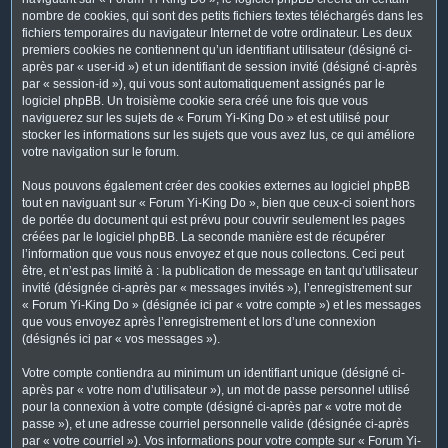
nombre de cookies, qui sont des petits fichiers textes téléchargés dans les
fichiers temporaires du navigateur Internet de votre ordinateur. Les deux
premiers cookies ne contiennent qu’un identifiant utilisateur (désigné ci-
après par « user-id ») et un identifiant de session invité (désigné ci-après
par « session-id »), qui vous sont automatiquement assignés par le
logiciel phpBB. Un troisième cookie sera créé une fois que vous
naviguerez sur les sujets de « Forum Yi-King Do » et est utilisé pour
stocker les informations sur les sujets que vous avez lus, ce qui améliore
votre navigation sur le forum.
Nous pouvons également créer des cookies externes au logiciel phpBB
tout en naviguant sur « Forum Yi-King Do », bien que ceux-ci soient hors
de portée du document qui est prévu pour couvrir seulement les pages
créées par le logiciel phpBB. La seconde manière est de récupérer
l’information que vous nous envoyez et que nous collectons. Ceci peut
être, et n’est pas limité à : la publication de message en tant qu’utilisateur
invité (désignée ci-après par « messages invités »), l’enregistrement sur
« Forum Yi-King Do » (désignée ici par « votre compte ») et les messages
que vous envoyez après l’enregistrement et lors d’une connexion
(désignés ici par « vos messages »).
Votre compte contiendra au minimum un identifiant unique (désigné ci-
après par « votre nom d’utilisateur »), un mot de passe personnel utilisé
pour la connexion à votre compte (désigné ci-après par « votre mot de
passe »), et une adresse courriel personnelle valide (désignée ci-après
par « votre courriel »). Vos informations pour votre compte sur « Forum Yi-