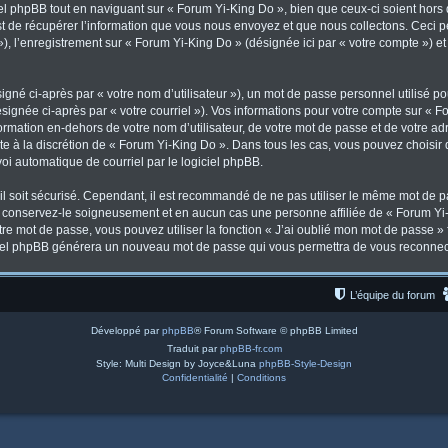
l phpBB tout en naviguant sur « Forum Yi-King Do », bien que ceux-ci soient hors
de récupérer l’information que vous nous envoyez et que nous collectons. Ceci peut
 »), l’enregistrement sur « Forum Yi-King Do » (désignée ici par « votre compte ») 
gné ci-après par « votre nom d’utilisateur »), un mot de passe personnel utilisé po
signée ci-après par « votre courriel »). Vos informations pour votre compte sur « F
mation en-dehors de votre nom d’utilisateur, de votre mot de passe et de votre ad
ste à la discrétion de « Forum Yi-King Do ». Dans tous les cas, vous pouvez choisir
voi automatique de courriel par le logiciel phpBB.
l soit sécurisé. Cependant, il est recommandé de ne pas utiliser le même mot de pas
, conservez-le soigneusement et en aucun cas une personne affiliée de « Forum Yi-
re mot de passe, vous pouvez utiliser la fonction « J’ai oublié mon mot de passe 
logiciel phpBB générera un nouveau mot de passe qui vous permettra de vous reconnec
L’équipe du forum
Développé par
phpBB
® Forum Software © phpBB Limited
Traduit par
phpBB-fr.com
Style: Multi Design by Joyce&Luna
phpBB-Style-Design
Confidentialité
|
Conditions