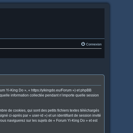
Connexion
orum Yi-King Do », « https://yikingdo.eu/Forum ») et phpBB
 quelle information collectée pendant n’importe quelle session
re de cookies, qui sont des petits fichiers textes téléchargés
gné ci-après par « user-id ») et un identifiant de session invité
vous naviguerez sur les sujets de « Forum Yi-King Do » et est