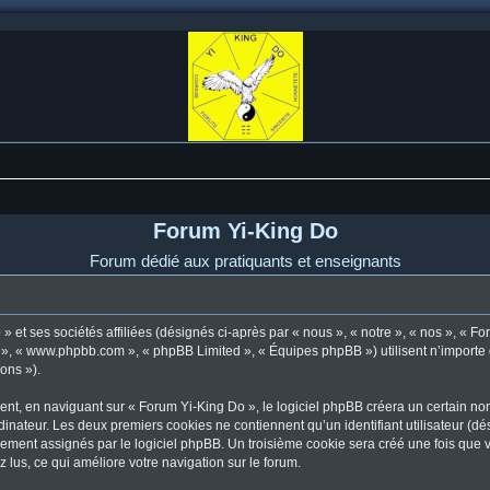
Forum Yi-King Do
Forum dédié aux pratiquants et enseignants
 et ses sociétés affiliées (désignés ci-après par « nous », « notre », « nos », « F
pBB », « www.phpbb.com », « phpBB Limited », « Équipes phpBB ») utilisent n’importe
ions »).
t, en naviguant sur « Forum Yi-King Do », le logiciel phpBB créera un certain nomb
dinateur. Les deux premiers cookies ne contiennent qu’un identifiant utilisateur (dési
uement assignés par le logiciel phpBB. Un troisième cookie sera créé une fois que 
z lus, ce qui améliore votre navigation sur le forum.