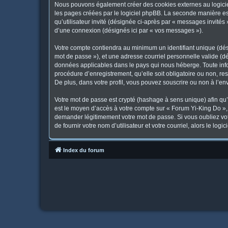
Nous pouvons également créer des cookies externes au logicie
les pages créées par le logiciel phpBB. La seconde manière est 
qu’utilisateur invité (désignée ci-après par « messages invités
d’une connexion (désignés ici par « vos messages »).
Votre compte contiendra au minimum un identifiant unique (dési
mot de passe »), et une adresse courriel personnelle valide (dé
données applicables dans le pays qui nous héberge. Toute infor
procédure d’enregistrement, qu’elle soit obligatoire ou non, re
De plus, dans votre profil, vous pouvez souscrire ou non à l’en
Votre mot de passe est crypté (hashage à sens unique) afin qu’i
est le moyen d’accès à votre compte sur « Forum Yi-King Do »
demander légitimement votre mot de passe. Si vous oubliez vot
de fournir votre nom d’utilisateur et votre courriel, alors le 
Index du forum