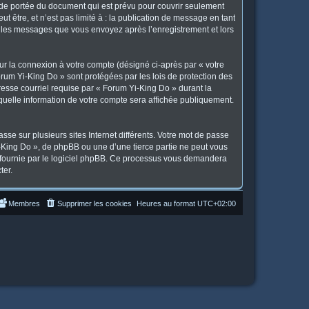
 de portée du document qui est prévu pour couvrir seulement
 être, et n’est pas limité à : la publication de message en tant
et les messages que vous envoyez après l’enregistrement et lors
ur la connexion à votre compte (désigné ci-après par « votre
orum Yi-King Do » sont protégées par les lois de protection des
resse courriel requise par « Forum Yi-King Do » durant la
 quelle information de votre compte sera affichée publiquement.
se sur plusieurs sites Internet différents. Votre mot de passe
King Do », de phpBB ou une d’une tierce partie ne peut vous
» fournie par le logiciel phpBB. Ce processus vous demandera
ter.
Membres
Supprimer les cookies
Heures au format
UTC+02:00