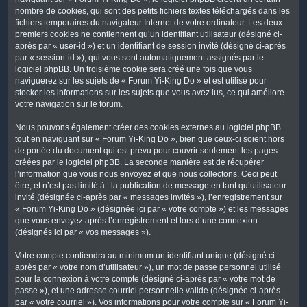
nombre de cookies, qui sont des petits fichiers textes téléchargés dans les
fichiers temporaires du navigateur Internet de votre ordinateur. Les deux
premiers cookies ne contiennent qu’un identifiant utilisateur (désigné ci-
après par « user-id ») et un identifiant de session invité (désigné ci-après
par « session-id »), qui vous sont automatiquement assignés par le
logiciel phpBB. Un troisième cookie sera créé une fois que vous
naviguerez sur les sujets de « Forum Yi-King Do » et est utilisé pour
stocker les informations sur les sujets que vous avez lus, ce qui améliore
votre navigation sur le forum.
Nous pouvons également créer des cookies externes au logiciel phpBB
tout en naviguant sur « Forum Yi-King Do », bien que ceux-ci soient hors
de portée du document qui est prévu pour couvrir seulement les pages
créées par le logiciel phpBB. La seconde manière est de récupérer
l’information que vous nous envoyez et que nous collectons. Ceci peut
être, et n’est pas limité à : la publication de message en tant qu’utilisateur
invité (désignée ci-après par « messages invités »), l’enregistrement sur
« Forum Yi-King Do » (désignée ici par « votre compte ») et les messages
que vous envoyez après l’enregistrement et lors d’une connexion
(désignés ici par « vos messages »).
Votre compte contiendra au minimum un identifiant unique (désigné ci-
après par « votre nom d’utilisateur »), un mot de passe personnel utilisé
pour la connexion à votre compte (désigné ci-après par « votre mot de
passe »), et une adresse courriel personnelle valide (désignée ci-après
par « votre courriel »). Vos informations pour votre compte sur « Forum Yi-