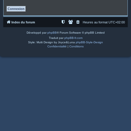
Index du forum
Heures au format
UTC+02:00
Développé par
phpBB
® Forum Software © phpBB Limited
Traduit par
phpBB-fr.com
Style: Multi Design by Joyce&Luna
phpBB-Style-Design
Confidentialité
|
Conditions