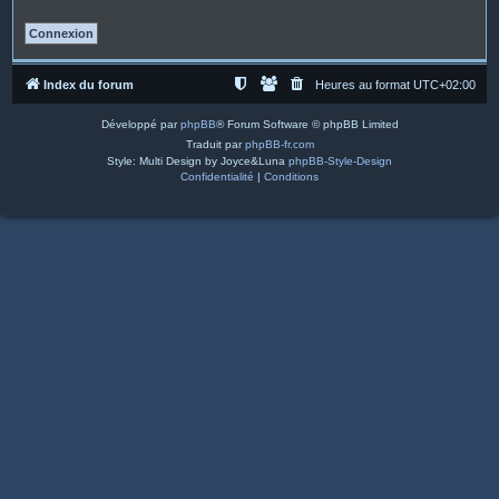
Index du forum
Heures au format
UTC+02:00
Développé par
phpBB
® Forum Software © phpBB Limited
Traduit par
phpBB-fr.com
Style: Multi Design by Joyce&Luna
phpBB-Style-Design
Confidentialité
|
Conditions