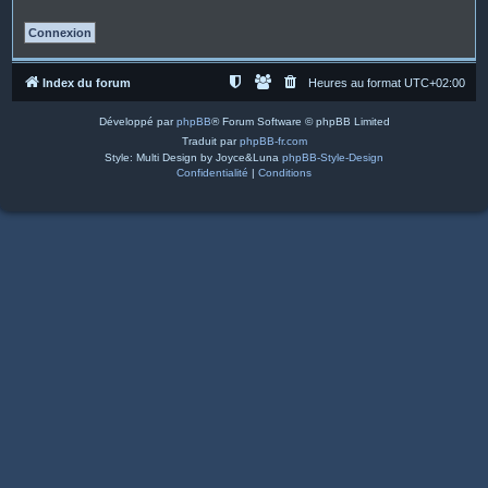
Index du forum
Heures au format
UTC+02:00
Développé par
phpBB
® Forum Software © phpBB Limited
Traduit par
phpBB-fr.com
Style: Multi Design by Joyce&Luna
phpBB-Style-Design
Confidentialité
|
Conditions