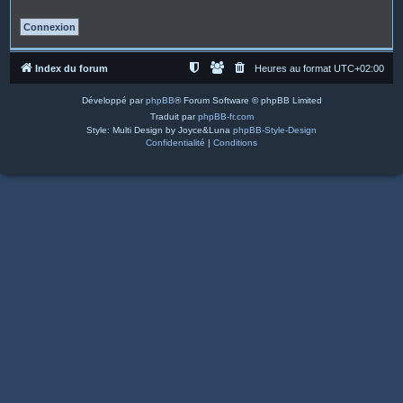
Index du forum
Heures au format
UTC+02:00
Développé par
phpBB
® Forum Software © phpBB Limited
Traduit par
phpBB-fr.com
Style: Multi Design by Joyce&Luna
phpBB-Style-Design
Confidentialité
|
Conditions