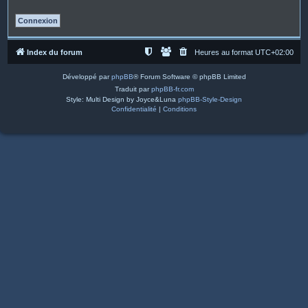
Index du forum
Heures au format
UTC+02:00
Développé par
phpBB
® Forum Software © phpBB Limited
Traduit par
phpBB-fr.com
Style: Multi Design by Joyce&Luna
phpBB-Style-Design
Confidentialité
|
Conditions