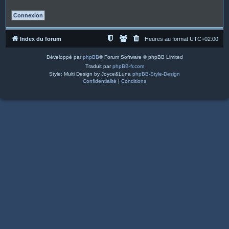
Index du forum
Heures au format
UTC+02:00
Développé par
phpBB
® Forum Software © phpBB Limited
Traduit par
phpBB-fr.com
Style: Multi Design by Joyce&Luna
phpBB-Style-Design
Confidentialité
|
Conditions