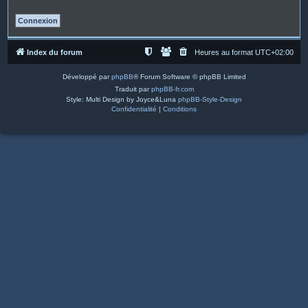
Index du forum
Heures au format
UTC+02:00
Développé par
phpBB
® Forum Software © phpBB Limited
Traduit par
phpBB-fr.com
Style: Multi Design by Joyce&Luna
phpBB-Style-Design
Confidentialité
|
Conditions