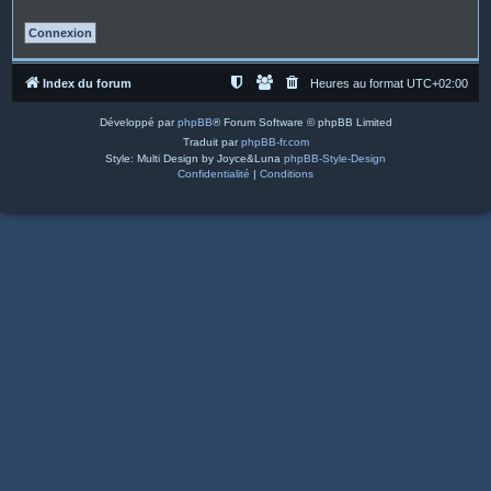
Index du forum
Heures au format
UTC+02:00
Développé par
phpBB
® Forum Software © phpBB Limited
Traduit par
phpBB-fr.com
Style: Multi Design by Joyce&Luna
phpBB-Style-Design
Confidentialité
|
Conditions