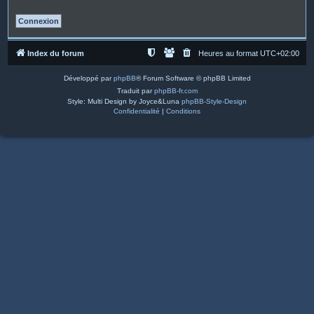
Index du forum
Heures au format
UTC+02:00
Développé par
phpBB
® Forum Software © phpBB Limited
Traduit par
phpBB-fr.com
Style: Multi Design by Joyce&Luna
phpBB-Style-Design
Confidentialité
|
Conditions