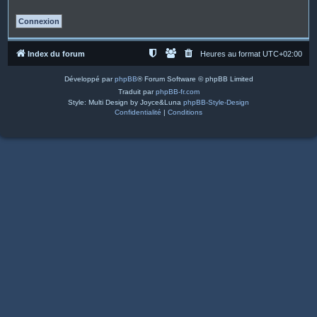
Index du forum
Heures au format
UTC+02:00
Développé par
phpBB
® Forum Software © phpBB Limited
Traduit par
phpBB-fr.com
Style: Multi Design by Joyce&Luna
phpBB-Style-Design
Confidentialité
|
Conditions