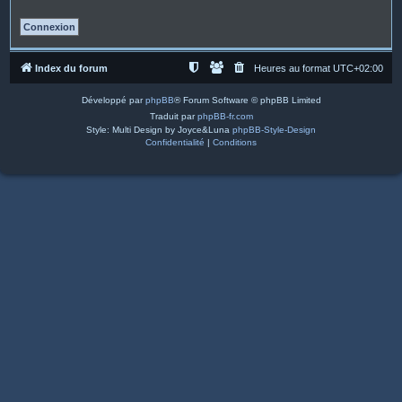
Index du forum
Heures au format
UTC+02:00
Développé par
phpBB
® Forum Software © phpBB Limited
Traduit par
phpBB-fr.com
Style: Multi Design by Joyce&Luna
phpBB-Style-Design
Confidentialité
|
Conditions