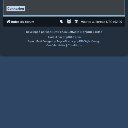
Index du forum
Heures au format
UTC+02:00
Développé par
phpBB
® Forum Software © phpBB Limited
Traduit par
phpBB-fr.com
Style: Multi Design by Joyce&Luna
phpBB-Style-Design
Confidentialité
|
Conditions